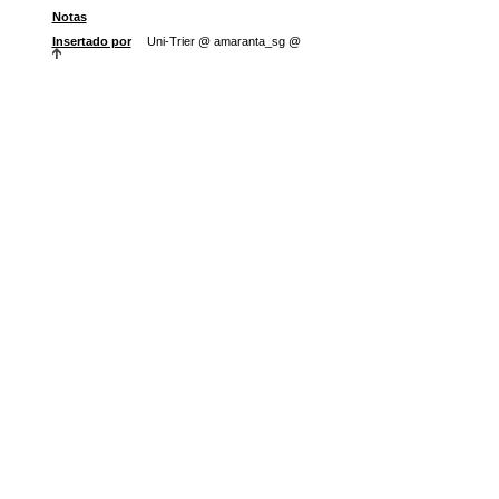
Notas
Insertado por
Uni-Trier @ amaranta_sg @