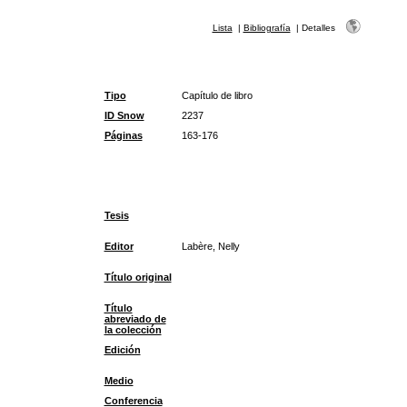
Lista
|
Bibliografía
|
Detalles
Tipo
Capítulo de libro
ID Snow
2237
Páginas
163-176
Tesis
Editor
Labère, Nelly
Título original
Título
abreviado de
la colección
Edición
Medio
Conferencia