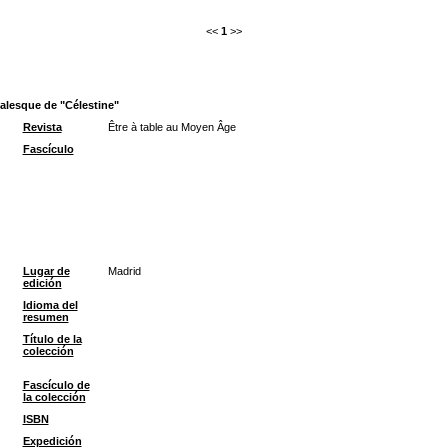
<<
1
>>
valesque de "Célestine"
Revista
Être à table au Moyen Âge
Fascículo
Lugar de
Madrid
edición
Idioma del
resumen
Título de la
colección
Fascículo de
la colección
ISBN
Expedición