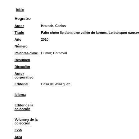
Inicio
Registro
Autor
Heusch, Carlos
Título
Faire chère lie dans une vallée de larmes. Le banquet carna
Año
2010
Número
Palabras clave
Humor
;
Carnaval
Resumen
Dirección
Autor
corporativo
Editorial
Casa de Velázquez
Idioma
Editor de la
colección
Volumen de la
colección
ISSN
Área