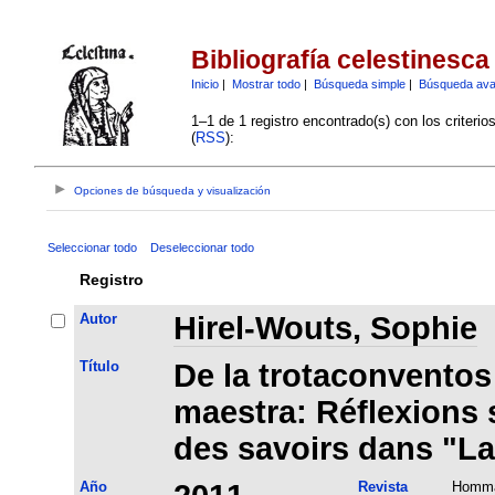
Bibliografía celestinesca
Inicio
|
Mostrar todo
|
Búsqueda simple
|
Búsqueda av
1–1 de 1 registro encontrado(s) con los criteri
(
RSS
):
Opciones de búsqueda y visualización
Seleccionar todo
Deseleccionar todo
Registro
Autor
Hirel-Wouts, Sophie
Título
De la trotaconventos
maestra: Réflexions 
des savoirs dans "La
Año
Revista
Hommag