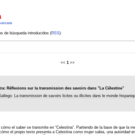
a
vanzada
ios de búsqueda introducidos (
RSS
):
<<
1
>>
ra: Réflexions sur la transmission des savoirs dans "La Célestine"
ego: La transmission de savoirs licites ou illicites dans le monde hispaniqu
ar cómo el saber se transmite en “Celestina”. Partiendo de la base de que la
cómo el propio texto presenta a Celestina como mujer sabia, una autoridad en