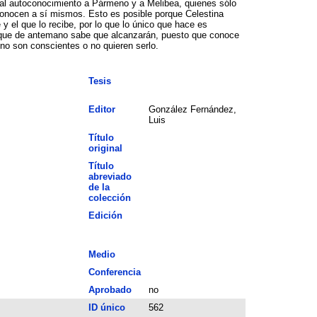
s al autoconocimiento a Pármeno y a Melibea, quienes sólo
 conocen a sí mismos. Esto es posible porque Celestina
 y el que lo recibe, por lo que lo único que hace es
 y que de antemano sabe que alcanzarán, puesto que conoce
 no son conscientes o no quieren serlo.
Tesis
Editor
González Fernández,
Luis
Título
original
Título
abreviado
de la
colección
Edición
Medio
Conferencia
Aprobado
no
ID único
562