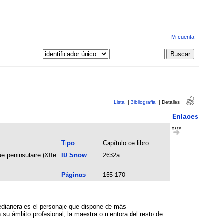
Mi cuenta
Lista
|
Bibliografía
|
Detalles
Enlaces
Tipo
Capítulo de libro
e péninsulaire (XIIe
ID Snow
2632a
Páginas
155-170
 medianera es el personaje que dispone de más
 su ámbito profesional, la maestra o mentora del resto de