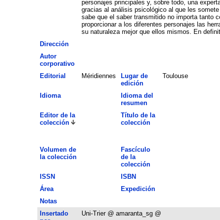
personajes principales y, sobre todo, una exper
gracias al análisis psicológico al que les some
sabe que el saber transmitido no importa tanto co
proporcionar a los diferentes personajes las he
su naturaleza mejor que ellos mismos. En definit
Dirección
Autor
corporativo
Editorial
Méridiennes
Lugar de
Toulouse
edición
Idioma
Idioma del
resumen
Editor de la
Título de la
colección
colección
Volumen de
Fascículo
la colección
de la
colección
ISSN
ISBN
Área
Expedición
Notas
Insertado
Uni-Trier @ amaranta_sg @