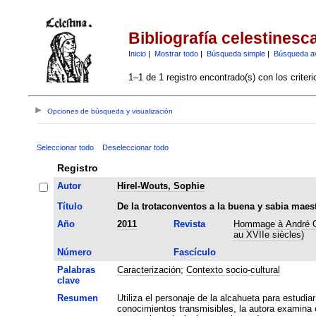
Bibliografía celestinesc
Inicio
|
Mostrar todo
|
Búsqueda simple
|
Búsqueda a
1–1 de 1 registro encontrado(s) con los criter
Opciones de búsqueda y visualización
Seleccionar todo
Deseleccionar todo
Registro
Autor
Hirel-Wouts, Sophie
Título
De la trotaconventos a la buena y sabia maest
Año
2011
Revista
Hommage à André Gall
au XVIIe siècles)
Número
Fascículo
Palabras
Caracterización
;
Contexto socio-cultural
clave
Resumen
Utiliza el personaje de la alcahueta para estudi
conocimientos transmisibles, la autora examina 