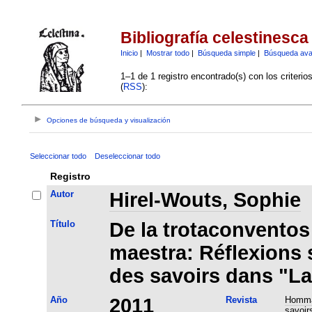
Bibliografía celestinesca
Inicio
|
Mostrar todo
|
Búsqueda simple
|
Búsqueda av
1–1 de 1 registro encontrado(s) con los criteri
(
RSS
):
Opciones de búsqueda y visualización
Seleccionar todo
Deseleccionar todo
Registro
Autor
Hirel-Wouts, Sophie
Título
De la trotaconventos
maestra: Réflexions 
des savoirs dans "La
Año
2011
Revista
Hommag
savoirs