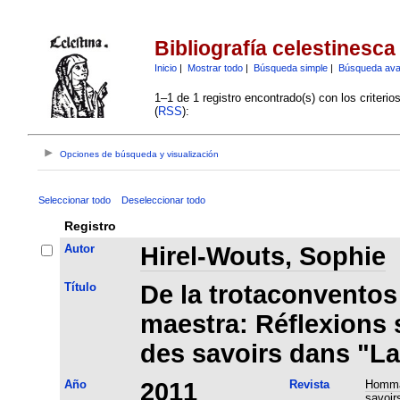
Bibliografía celestinesca
Inicio
|
Mostrar todo
|
Búsqueda simple
|
Búsqueda av
1–1 de 1 registro encontrado(s) con los criteri
(
RSS
):
Opciones de búsqueda y visualización
Seleccionar todo
Deseleccionar todo
Registro
Autor
Hirel-Wouts, Sophie
Título
De la trotaconventos
maestra: Réflexions 
des savoirs dans "La
Año
2011
Revista
Hommag
savoirs