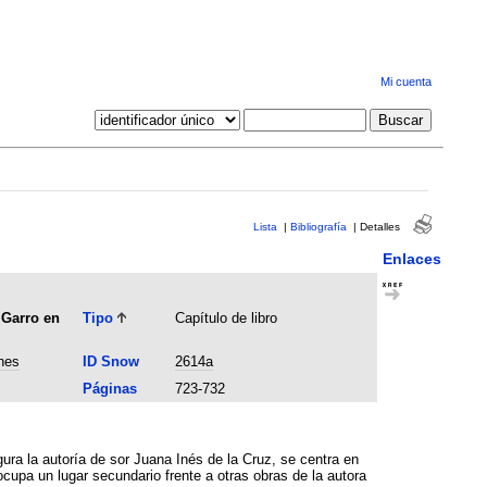
Mi cuenta
Lista
|
Bibliografía
|
Detalles
Enlaces
 Garro en
Tipo
Capítulo de libro
nes
ID Snow
2614a
Páginas
723-732
ana Inés de la Cruz, se centra en
ocupa un lugar secundario frente a otras obras de la autora