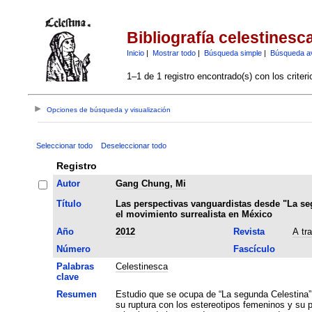
Bibliografía celestinesc
Inicio
|
Mostrar todo
|
Búsqueda simple
|
Búsqueda a
1–1 de 1 registro encontrado(s) con los criter
Opciones de búsqueda y visualización
Seleccionar todo
Deseleccionar todo
Registro
Autor
Gang Chung, Mi
Título
Las perspectivas vanguardistas desde "La se
el movimiento surrealista en México
Año
2012
Revista
A tr
Número
Fascículo
Palabras
Celestinesca
clave
Resumen
Estudio que se ocupa de “La segunda Celestina” como ejem
su ruptura con los estereotipos femeninos y su p