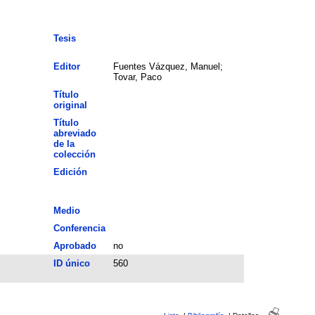
Tesis
Editor
Fuentes Vázquez, Manuel;
Tovar, Paco
Título
original
Título
abreviado
de la
colección
Edición
Medio
Conferencia
Aprobado
no
ID único
560