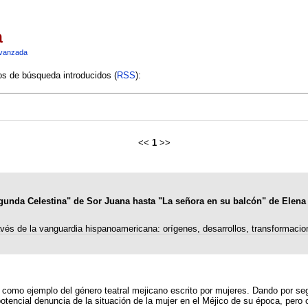
a
vanzada
ios de búsqueda introducidos (
RSS
):
<<
1
>>
gunda Celestina" de Sor Juana hasta "La señora en su balcón" de Elena
avés de la vanguardia hispanoamericana: orígenes, desarrollos, transformacio
plo del género teatral mejicano escrito por mujeres. Dando por segura la autoría de sor Ju
otencial denuncia de la situación de la mujer en el Méjico de su época, pero 