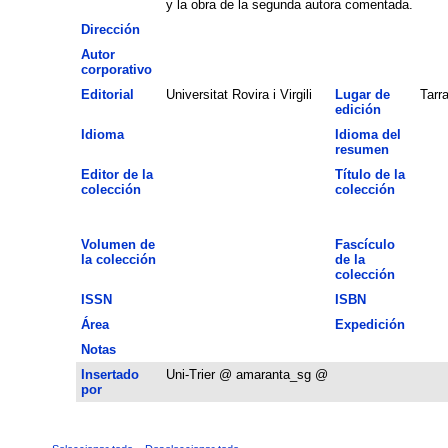
y la obra de la segunda autora comentada.
Dirección
Autor
corporativo
Editorial
Universitat Rovira i Virgili
Lugar de
Tarr
edición
Idioma
Idioma del
resumen
Editor de la
Título de la
colección
colección
Volumen de
Fascículo
la colección
de la
colección
ISSN
ISBN
Área
Expedición
Notas
Insertado
Uni-Trier @ amaranta_sg @
por