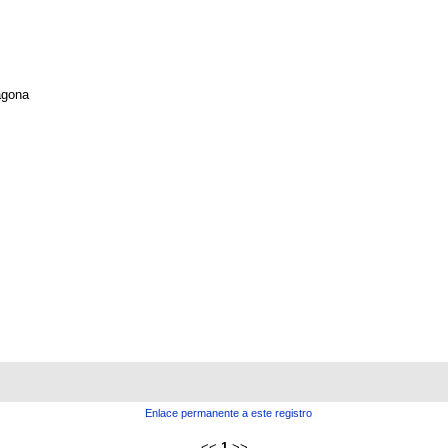
agona
Enlace permanente a este registro
<<
1
>>