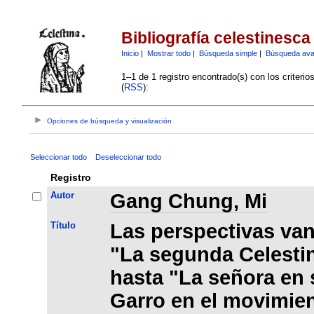
Bibliografía celestinesca
Inicio
|
Mostrar todo
|
Búsqueda simple
|
Búsqueda av
1–1 de 1 registro encontrado(s) con los criteri
(
RSS
):
Opciones de búsqueda y visualización
Seleccionar todo
Deseleccionar todo
Registro
Autor
Gang Chung, Mi
Título
Las perspectivas va
"La segunda Celesti
hasta "La señora en 
Garro en el movimien