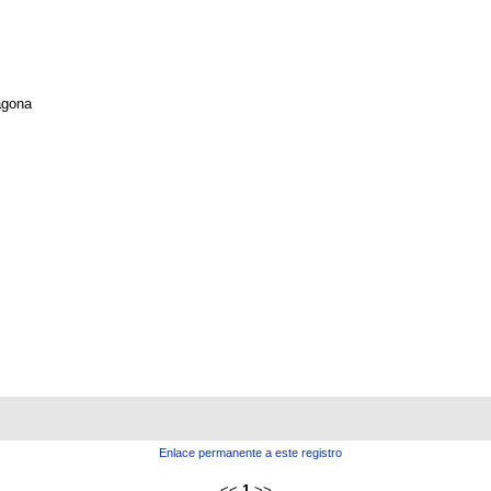
agona
Enlace permanente a este registro
<<
1
>>