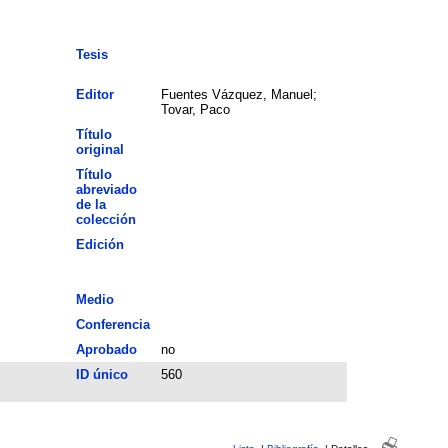
Tesis
Editor
Fuentes Vázquez, Manuel;
Tovar, Paco
Título
original
Título
abreviado
de la
colección
Edición
Medio
Conferencia
Aprobado
no
ID único
560