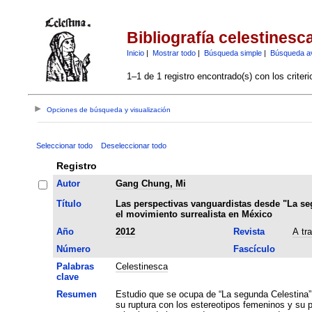
Bibliografía celestinesc
Inicio
|
Mostrar todo
|
Búsqueda simple
|
Búsqueda a
1–1 de 1 registro encontrado(s) con los criter
Opciones de búsqueda y visualización
Seleccionar todo
Deseleccionar todo
Registro
Autor
Gang Chung, Mi
Título
Las perspectivas vanguardistas desde "La se
el movimiento surrealista en México
Año
2012
Revista
A tr
Número
Fascículo
Palabras
Celestinesca
clave
Resumen
Estudio que se ocupa de “La segunda Celestina” como ejem
su ruptura con los estereotipos femeninos y su p