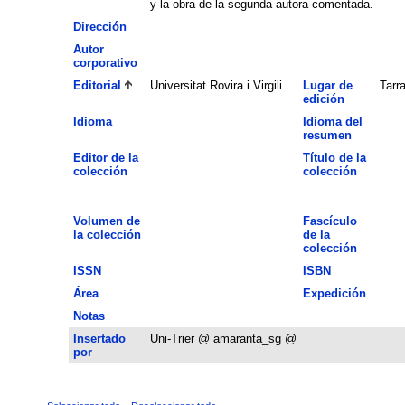
y la obra de la segunda autora comentada.
Dirección
Autor
corporativo
Editorial
Universitat Rovira i Virgili
Lugar de
Tarr
edición
Idioma
Idioma del
resumen
Editor de la
Título de la
colección
colección
Volumen de
Fascículo
la colección
de la
colección
ISSN
ISBN
Área
Expedición
Notas
Insertado
Uni-Trier @ amaranta_sg @
por