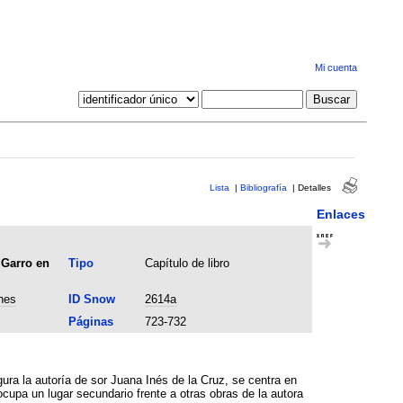
Mi cuenta
Lista
|
Bibliografía
|
Detalles
Enlaces
 Garro en
Tipo
Capítulo de libro
nes
ID Snow
2614a
Páginas
723-732
ana Inés de la Cruz, se centra en
ocupa un lugar secundario frente a otras obras de la autora