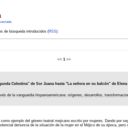
a
vanzada
ios de búsqueda introducidos (
RSS
):
<<
1
>>
gunda Celestina" de Sor Juana hasta "La señora en su balcón" de Elena
avés de la vanguardia hispanoamericana: orígenes, desarrollos, transformacio
plo del género teatral mejicano escrito por mujeres. Dando por segura la autoría de sor Ju
otencial denuncia de la situación de la mujer en el Méjico de su época, pero 