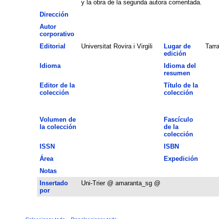
y la obra de la segunda autora comentada.
Dirección
Autor
corporativo
Editorial
Universitat Rovira i Virgili
Lugar de
Tarr
edición
Idioma
Idioma del
resumen
Editor de la
Título de la
colección
colección
Volumen de
Fascículo
la colección
de la
colección
ISSN
ISBN
Área
Expedición
Notas
Insertado
Uni-Trier @ amaranta_sg @
por