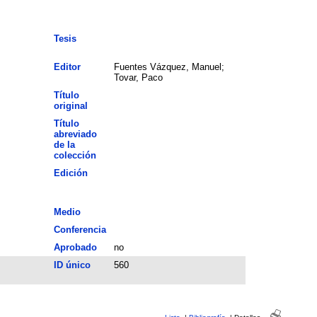
Tesis
Editor
Fuentes Vázquez, Manuel;
Tovar, Paco
Título
original
Título
abreviado
de la
colección
Edición
Medio
Conferencia
Aprobado
no
ID único
560