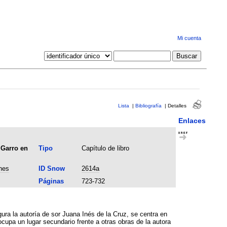
Mi cuenta
Lista
|
Bibliografía
|
Detalles
Enlaces
 Garro en
Tipo
Capítulo de libro
nes
ID Snow
2614a
Páginas
723-732
ana Inés de la Cruz, se centra en
ocupa un lugar secundario frente a otras obras de la autora