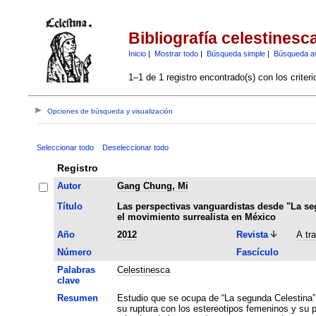
Bibliografía celestinesc
Inicio
|
Mostrar todo
|
Búsqueda simple
|
Búsqueda a
1–1 de 1 registro encontrado(s) con los criter
Opciones de búsqueda y visualización
Seleccionar todo
Deseleccionar todo
Registro
Autor
Gang Chung, Mi
Título
Las perspectivas vanguardistas desde "La se
el movimiento surrealista en México
Año
2012
Revista
A tr
Número
Fascículo
Palabras
Celestinesca
clave
Resumen
Estudio que se ocupa de “La segunda Celestina” como ejem
su ruptura con los estereotipos femeninos y su p