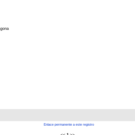
agona
Enlace permanente a este registro
<<
1
>>