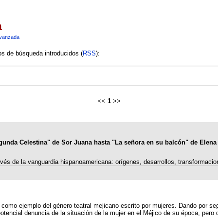
a
vanzada
ios de búsqueda introducidos (
RSS
):
<<
1
>>
gunda Celestina" de Sor Juana hasta "La señora en su balcón" de Elena
avés de la vanguardia hispanoamericana: orígenes, desarrollos, transformacio
plo del género teatral mejicano escrito por mujeres. Dando por segura la autoría de sor Ju
otencial denuncia de la situación de la mujer en el Méjico de su época, pero 