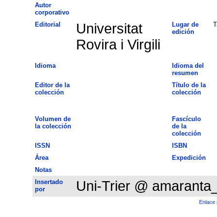
Autor
corporativo
Editorial
Universitat
Lugar de
T
edición
Rovira i Virgili
Idioma
Idioma del
resumen
Editor de la
Título de la
colección
colección
Volumen de
Fascículo
la colección
de la
colección
ISSN
ISBN
Área
Expedición
Notas
Insertado
Uni-Trier @ amaranta
por
Enlace 