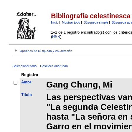
Bibliografía celestinesca
Inicio
|
Mostrar todo
|
Búsqueda simple
|
Búsqueda av
1–1 de 1 registro encontrado(s) con los criteri
(
RSS
):
Opciones de búsqueda y visualización
Seleccionar todo
Deseleccionar todo
Registro
Autor
Gang Chung, Mi
Título
Las perspectivas va
"La segunda Celesti
hasta "La señora en 
Garro en el movimien