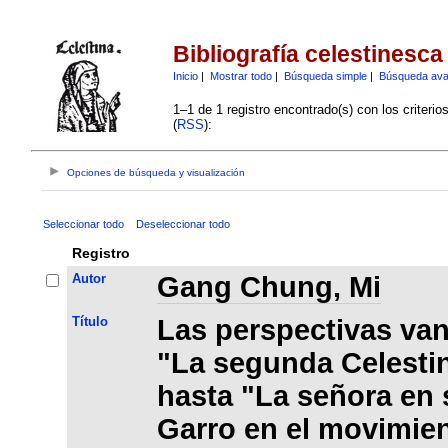
Bibliografía celestinesca
Inicio
|
Mostrar todo
|
Búsqueda simple
|
Búsqueda av
1–1 de 1 registro encontrado(s) con los criteri
(
RSS
):
Opciones de búsqueda y visualización
Seleccionar todo
Deseleccionar todo
Registro
Autor
Gang Chung, Mi
Título
Las perspectivas va
"La segunda Celesti
hasta "La señora en 
Garro en el movimien