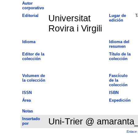
Autor
corporativo
Editorial
Universitat
Lugar de
T
edición
Rovira i Virgili
Idioma
Idioma del
resumen
Editor de la
Título de la
colección
colección
Volumen de
Fascículo
la colección
de la
colección
ISSN
ISBN
Área
Expedición
Notas
Insertado
Uni-Trier @ amaranta
por
Enlace 