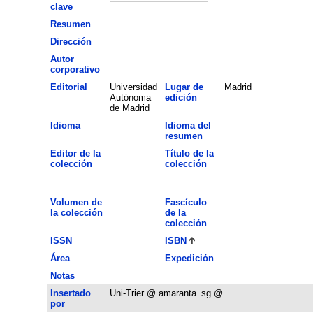
clave
Resumen
Dirección
Autor
corporativo
Editorial
Universidad
Lugar de
Madrid
Autónoma
edición
de Madrid
Idioma
Idioma del
resumen
Editor de la
Título de la
colección
colección
Volumen de
Fascículo
la colección
de la
colección
ISSN
ISBN
Área
Expedición
Notas
Insertado
Uni-Trier @ amaranta_sg @
por