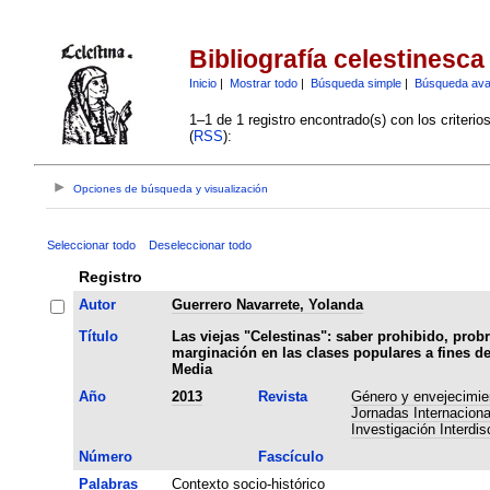
Bibliografía celestinesca
Inicio
|
Mostrar todo
|
Búsqueda simple
|
Búsqueda av
1–1 de 1 registro encontrado(s) con los criteri
(
RSS
):
Opciones de búsqueda y visualización
Seleccionar todo
Deseleccionar todo
Registro
Autor
Guerrero Navarrete, Yolanda
Título
Las viejas "Celestinas": saber prohibido, prob
marginación en las clases populares a fines d
Media
Año
2013
Revista
Género y envejecimie
Jornadas Internaciona
Investigación Interdisc
Número
Fascículo
Palabras
Contexto socio-histórico