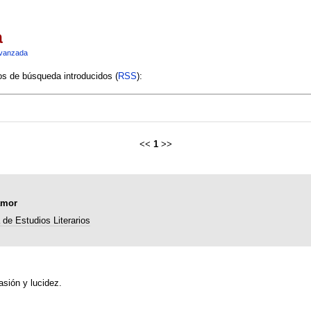
a
vanzada
ios de búsqueda introducidos (
RSS
):
<<
1
>>
amor
de Estudios Literarios
sión y lucidez.