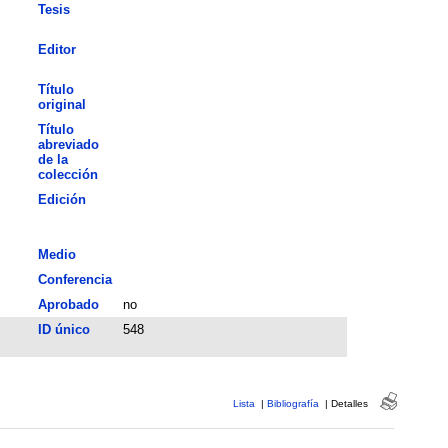
Tesis
Editor
Título
original
Título
abreviado
de la
colección
Edición
Medio
Conferencia
Aprobado
no
ID único
548
Lista
|
Bibliografía
|
Detalles