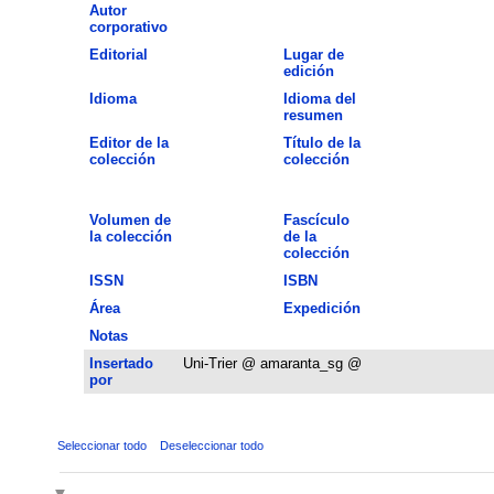
Autor
corporativo
Editorial
Lugar de
edición
Idioma
Idioma del
resumen
Editor de la
Título de la
colección
colección
Volumen de
Fascículo
la colección
de la
colección
ISSN
ISBN
Área
Expedición
Notas
Insertado
Uni-Trier @ amaranta_sg @
por
Seleccionar todo
Deseleccionar todo