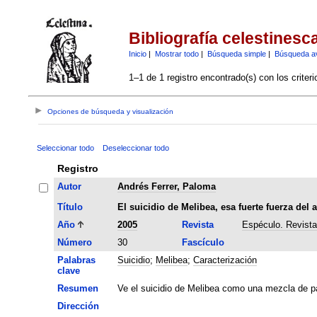
Bibliografía celestinesc
Inicio
|
Mostrar todo
|
Búsqueda simple
|
Búsqueda a
1–1 de 1 registro encontrado(s) con los criter
Opciones de búsqueda y visualización
Seleccionar todo
Deseleccionar todo
Registro
Autor
Andrés Ferrer, Paloma
Título
El suicidio de Melibea, esa fuerte fuerza del 
Año
2005
Revista
Espéculo. Revista 
Número
30
Fascículo
Palabras
Suicidio
;
Melibea
;
Caracterización
clave
Resumen
Ve el suicidio de Melibea como una mezcla de pa
Dirección