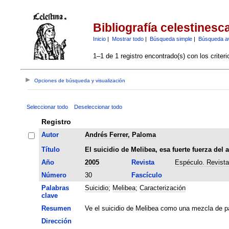
Bibliografía celestinesc
Inicio
|
Mostrar todo
|
Búsqueda simple
|
Búsqueda a
1–1 de 1 registro encontrado(s) con los criter
Opciones de búsqueda y visualización
Seleccionar todo
Deseleccionar todo
Registro
Autor
Andrés Ferrer, Paloma
Título
El suicidio de Melibea, esa fuerte fuerza del 
Año
2005
Revista
Espéculo. Revista 
Número
30
Fascículo
Palabras
Suicidio
;
Melibea
;
Caracterización
clave
Resumen
Ve el suicidio de Melibea como una mezcla de pa
Dirección