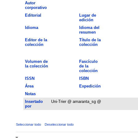
Autor
corporativo
Editorial
Lugar de
edición
Idioma
Idioma del
resumen
Editor de la
Título de la
colección
colección
Volumen de
Fascículo
la colección
de la
colección
ISSN
ISBN
Área
Expedición
Notas
Insertado
Uni-Trier @ amaranta_sg @
por
Seleccionar todo
Deseleccionar todo