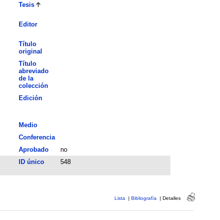
Tesis
Editor
Título
original
Título
abreviado
de la
colección
Edición
Medio
Conferencia
Aprobado
no
ID único
548
Lista
|
Bibliografía
|
Detalles