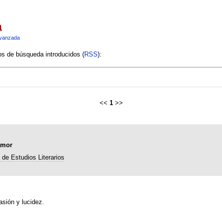
a
vanzada
ios de búsqueda introducidos (
RSS
):
<<
1
>>
amor
de Estudios Literarios
sión y lucidez.