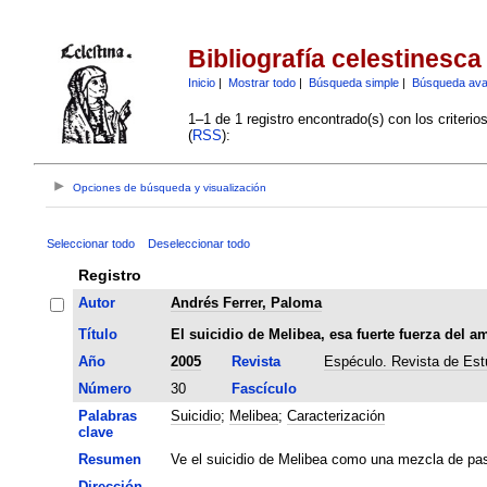
Bibliografía celestinesca
Inicio
|
Mostrar todo
|
Búsqueda simple
|
Búsqueda av
1–1 de 1 registro encontrado(s) con los criteri
(
RSS
):
Opciones de búsqueda y visualización
Seleccionar todo
Deseleccionar todo
Registro
Autor
Andrés Ferrer, Paloma
Título
El suicidio de Melibea, esa fuerte fuerza del a
Año
2005
Revista
Espéculo. Revista de Estu
Número
30
Fascículo
Palabras
Suicidio
;
Melibea
;
Caracterización
clave
Resumen
Ve el suicidio de Melibea como una mezcla de pas
Dirección