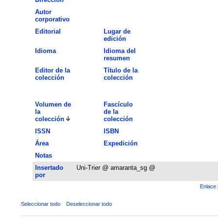
Autor
corporativo
Editorial
Lugar de
edición
Idioma
Idioma del
resumen
Editor de la
Título de la
colección
colección
Volumen de
Fascículo
la
de la
colección
colección
ISSN
ISBN
Área
Expedición
Notas
Insertado
Uni-Trier @ amaranta_sg @
por
Enlace 
Seleccionar todo
Deseleccionar todo