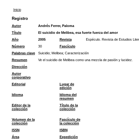
Inicio
Registro
Autor
Andrés Ferrer, Paloma
Título
El suicidio de Melibea, esa fuerte fuerza del amor
Año
2005
Revista
Espéculo. Revista de Estudios Liter
Número
30
Fascículo
Palabras clave
Suicidio
;
Melibea
;
Caracterización
Resumen
Ve el suicidio de Melibea como una mezcla de pasión y lucidez.
Dirección
Autor
corporativo
Editorial
Lugar de
edición
Idioma
Idioma del
resumen
Editor de la
Título de la
colección
colección
Volumen de la
Fascículo de
colección
la colección
ISSN
ISBN
Área
Expedición