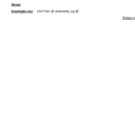
Notas
Insertado por
Uni-Trier @ amaranta_sg @
Enlace p