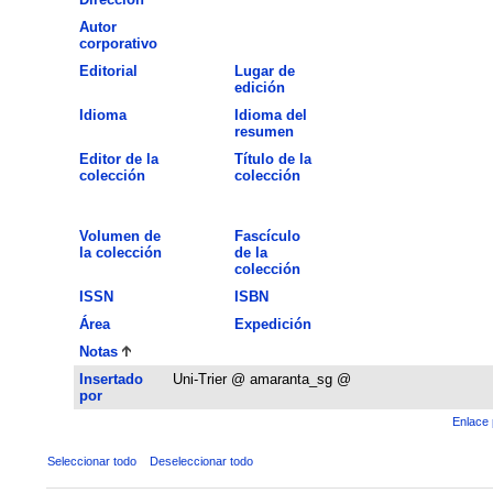
Autor
corporativo
Editorial
Lugar de
edición
Idioma
Idioma del
resumen
Editor de la
Título de la
colección
colección
Volumen de
Fascículo
la colección
de la
colección
ISSN
ISBN
Área
Expedición
Notas
Insertado
Uni-Trier @ amaranta_sg @
por
Enlace 
Seleccionar todo
Deseleccionar todo