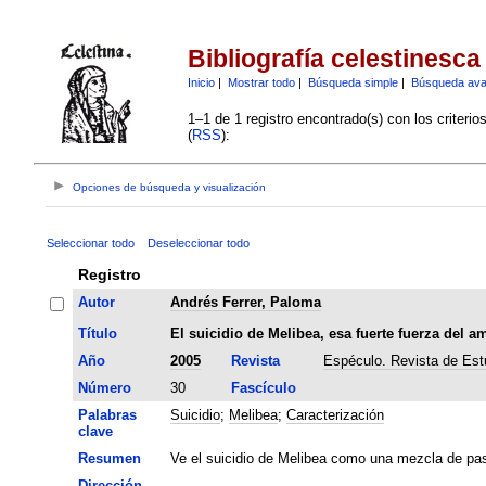
Bibliografía celestinesca
Inicio
|
Mostrar todo
|
Búsqueda simple
|
Búsqueda av
1–1 de 1 registro encontrado(s) con los criteri
(
RSS
):
Opciones de búsqueda y visualización
Seleccionar todo
Deseleccionar todo
Registro
Autor
Andrés Ferrer, Paloma
Título
El suicidio de Melibea, esa fuerte fuerza del a
Año
2005
Revista
Espéculo. Revista de Estu
Número
30
Fascículo
Palabras
Suicidio
;
Melibea
;
Caracterización
clave
Resumen
Ve el suicidio de Melibea como una mezcla de pas
Dirección