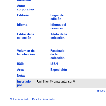
Autor
corporativo
Editorial
Lugar de
edición
Idioma
Idioma del
resumen
Editor de la
Título de la
colección
colección
Volumen de
Fascículo
la colección
de la
colección
ISSN
ISBN
Área
Expedición
Notas
Insertado
Uni-Trier @ amaranta_sg @
por
Enlace 
Seleccionar todo
Deseleccionar todo