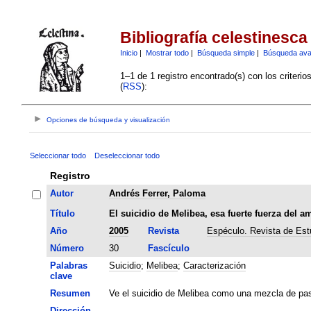
Bibliografía celestinesca
Inicio
|
Mostrar todo
|
Búsqueda simple
|
Búsqueda av
1–1 de 1 registro encontrado(s) con los criteri
(
RSS
):
Opciones de búsqueda y visualización
Seleccionar todo
Deseleccionar todo
Registro
Autor
Andrés Ferrer, Paloma
Título
El suicidio de Melibea, esa fuerte fuerza del a
Año
2005
Revista
Espéculo. Revista de Estu
Número
30
Fascículo
Palabras
Suicidio
;
Melibea
;
Caracterización
clave
Resumen
Ve el suicidio de Melibea como una mezcla de pas
Dirección