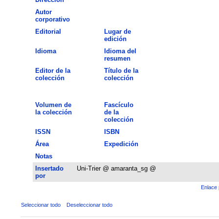
Autor
corporativo
Editorial
Lugar de
edición
Idioma
Idioma del
resumen
Editor de la
Título de la
colección
colección
Volumen de
Fascículo
la colección
de la
colección
ISSN
ISBN
Área
Expedición
Notas
Insertado
Uni-Trier @ amaranta_sg @
por
Enlace 
Seleccionar todo
Deseleccionar todo