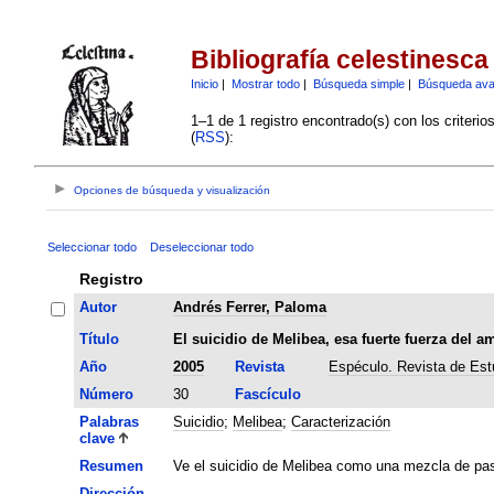
Bibliografía celestinesca
Inicio
|
Mostrar todo
|
Búsqueda simple
|
Búsqueda av
1–1 de 1 registro encontrado(s) con los criteri
(
RSS
):
Opciones de búsqueda y visualización
Seleccionar todo
Deseleccionar todo
Registro
Autor
Andrés Ferrer, Paloma
Título
El suicidio de Melibea, esa fuerte fuerza del a
Año
2005
Revista
Espéculo. Revista de Estu
Número
30
Fascículo
Palabras
Suicidio
;
Melibea
;
Caracterización
clave
Resumen
Ve el suicidio de Melibea como una mezcla de pas
Dirección