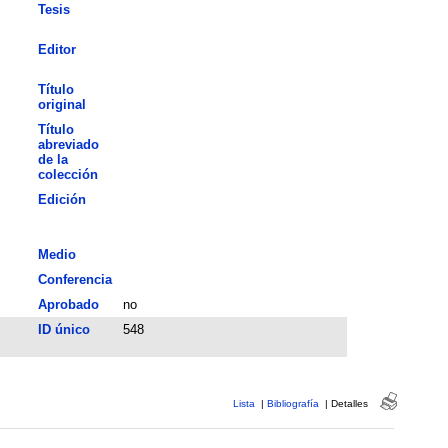
Tesis
Editor
Título
original
Título
abreviado
de la
colección
Edición
Medio
Conferencia
Aprobado
no
ID único
548
Lista
|
Bibliografía
|
Detalles