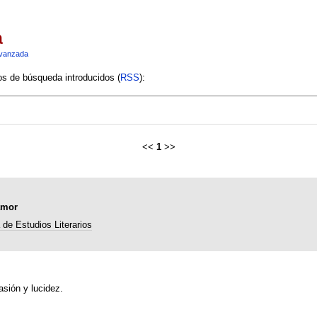
a
vanzada
ios de búsqueda introducidos (
RSS
):
<<
1
>>
amor
de Estudios Literarios
sión y lucidez.