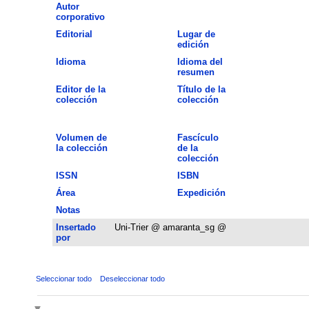
Autor
corporativo
Editorial
Lugar de
edición
Idioma
Idioma del
resumen
Editor de la
Título de la
colección
colección
Volumen de
Fascículo
la colección
de la
colección
ISSN
ISBN
Área
Expedición
Notas
Insertado
Uni-Trier @ amaranta_sg @
por
Seleccionar todo
Deseleccionar todo