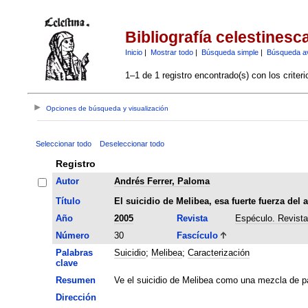
Bibliografía celestinesc
Inicio
|
Mostrar todo
|
Búsqueda simple
|
Búsqueda a
1–1 de 1 registro encontrado(s) con los criter
Opciones de búsqueda y visualización
Seleccionar todo
Deseleccionar todo
Registro
Autor
Andrés Ferrer, Paloma
Título
El suicidio de Melibea, esa fuerte fuerza del 
Año
2005
Revista
Espéculo. Revista 
Número
30
Fascículo
Palabras
Suicidio
;
Melibea
;
Caracterización
clave
Resumen
Ve el suicidio de Melibea como una mezcla de pa
Dirección