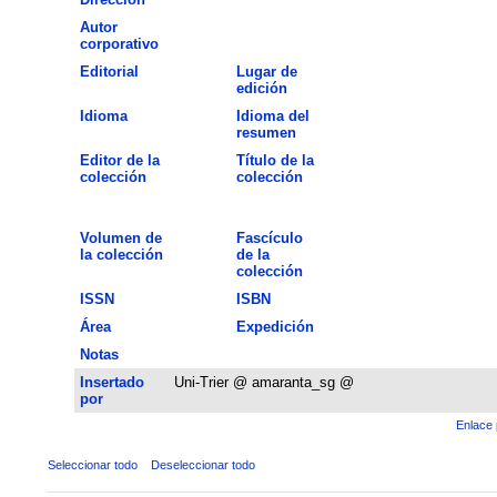
Autor
corporativo
Editorial
Lugar de
edición
Idioma
Idioma del
resumen
Editor de la
Título de la
colección
colección
Volumen de
Fascículo
la colección
de la
colección
ISSN
ISBN
Área
Expedición
Notas
Insertado
Uni-Trier @ amaranta_sg @
por
Enlace 
Seleccionar todo
Deseleccionar todo