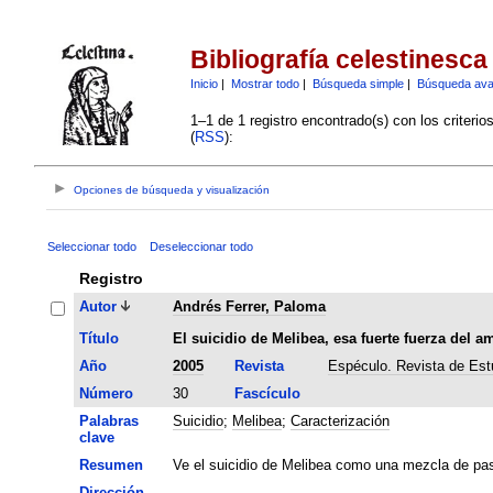
Bibliografía celestinesca
Inicio
|
Mostrar todo
|
Búsqueda simple
|
Búsqueda av
1–1 de 1 registro encontrado(s) con los criteri
(
RSS
):
Opciones de búsqueda y visualización
Seleccionar todo
Deseleccionar todo
Registro
Autor
Andrés Ferrer, Paloma
Título
El suicidio de Melibea, esa fuerte fuerza del a
Año
2005
Revista
Espéculo. Revista de Estu
Número
30
Fascículo
Palabras
Suicidio
;
Melibea
;
Caracterización
clave
Resumen
Ve el suicidio de Melibea como una mezcla de pas
Dirección