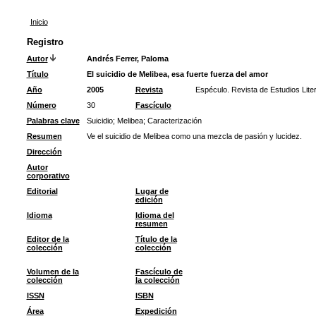
Inicio
Registro
Autor
Andrés Ferrer, Paloma
Título
El suicidio de Melibea, esa fuerte fuerza del amor
Año
2005
Revista
Espéculo. Revista de Estudios Liter
Número
30
Fascículo
Palabras clave
Suicidio
;
Melibea
;
Caracterización
Resumen
Ve el suicidio de Melibea como una mezcla de pasión y lucidez.
Dirección
Autor
corporativo
Editorial
Lugar de
edición
Idioma
Idioma del
resumen
Editor de la
Título de la
colección
colección
Volumen de la
Fascículo de
colección
la colección
ISSN
ISBN
Área
Expedición