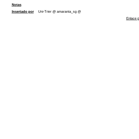
Notas
Insertado por
Uni-Trier @ amaranta_sg @
Enlace p