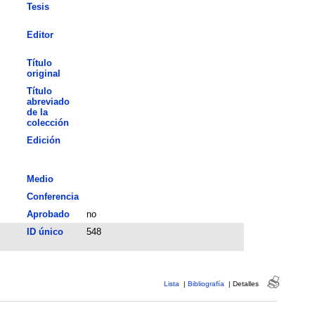
Tesis
Editor
Título
original
Título
abreviado
de la
colección
Edición
Medio
Conferencia
Aprobado
no
ID único
548
Lista
|
Bibliografía
|
Detalles