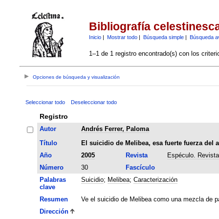
Bibliografía celestinesc
Inicio
|
Mostrar todo
|
Búsqueda simple
|
Búsqueda a
1–1 de 1 registro encontrado(s) con los criter
Opciones de búsqueda y visualización
Seleccionar todo
Deseleccionar todo
Registro
Autor
Andrés Ferrer, Paloma
Título
El suicidio de Melibea, esa fuerte fuerza del 
Año
2005
Revista
Espéculo. Revista 
Número
30
Fascículo
Palabras
Suicidio
;
Melibea
;
Caracterización
clave
Resumen
Ve el suicidio de Melibea como una mezcla de pa
Dirección