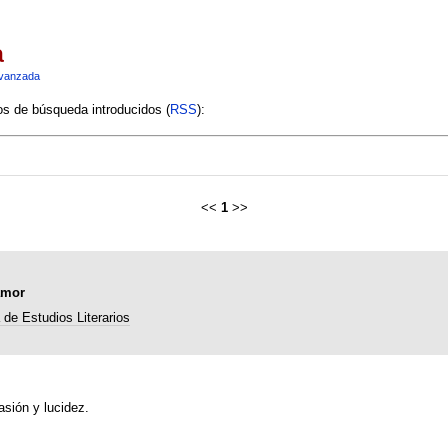
a
vanzada
ios de búsqueda introducidos (
RSS
):
<<
1
>>
amor
de Estudios Literarios
sión y lucidez.