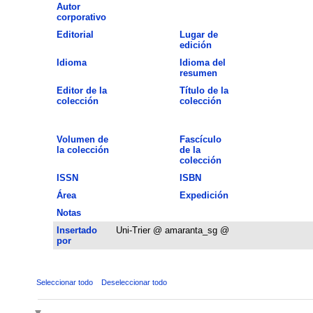
Autor
corporativo
Editorial
Lugar de
edición
Idioma
Idioma del
resumen
Editor de la
Título de la
colección
colección
Volumen de
Fascículo
la colección
de la
colección
ISSN
ISBN
Área
Expedición
Notas
Insertado
Uni-Trier @ amaranta_sg @
por
Seleccionar todo
Deseleccionar todo