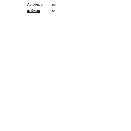
Aprobado
no
ID único
542