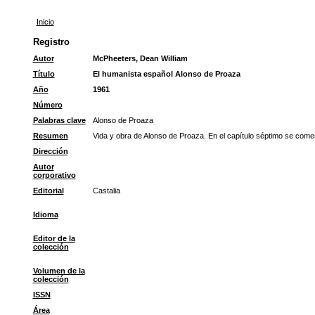
Inicio
Registro
Autor
McPheeters, Dean William
Título
El humanista español Alonso de Proaza
Año
1961
Número
Palabras clave
Alonso de Proaza
Resumen
Vida y obra de Alonso de Proaza. En el capítulo séptimo se comenta
Dirección
Autor
corporativo
Editorial
Castalia
Idioma
Editor de la
colección
Volumen de la
colección
ISSN
Área