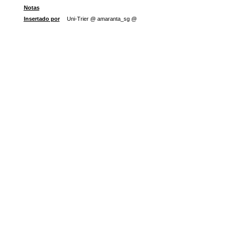
Notas
Insertado por
Uni-Trier @ amaranta_sg @