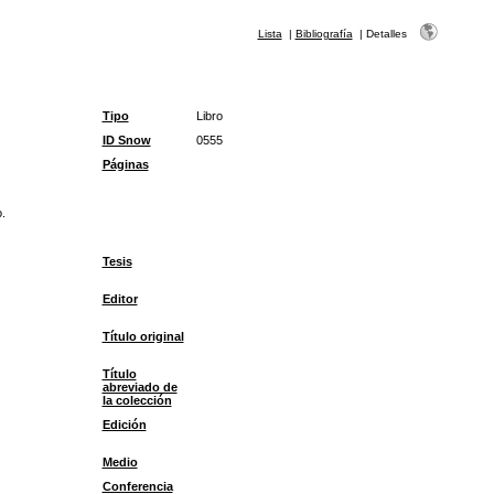
Lista
|
Bibliografía
|
Detalles
Tipo
Libro
ID Snow
0555
Páginas
.
Tesis
Editor
Título original
Título
abreviado de
la colección
Edición
Medio
Conferencia