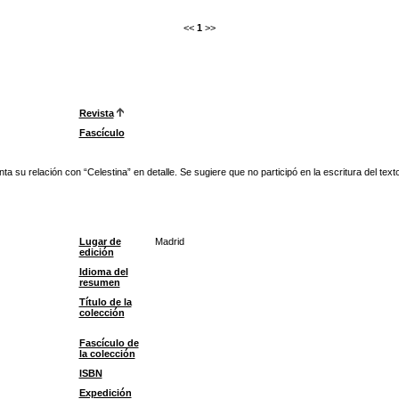
<<
1
>>
Revista
Fascículo
 su relación con “Celestina” en detalle. Se sugiere que no participó en la escritura del texto
Lugar de
Madrid
edición
Idioma del
resumen
Título de la
colección
Fascículo de
la colección
ISBN
Expedición