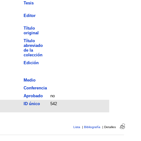
Tesis
Editor
Título
original
Título
abreviado
de la
colección
Edición
Medio
Conferencia
Aprobado
no
ID único
542
Lista
|
Bibliografía
|
Detalles