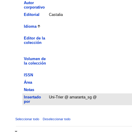
Autor
corporativo
Editorial
Castalia
Idioma
Editor de la
colección
Volumen de
la colección
ISSN
Área
Notas
Insertado
Uni-Trier @ amaranta_sg @
por
Seleccionar todo
Deseleccionar todo