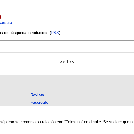
a
vanzada
ios de búsqueda introducidos (
RSS
):
<<
1
>>
Revista
Fascículo
séptimo se comenta su relación con “Celestina” en detalle. Se sugiere que no p