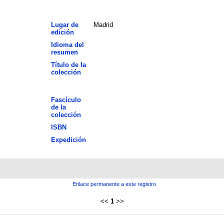
Lugar de
Madrid
edición
Idioma del
resumen
Título de la
colección
Fascículo
de la
colección
ISBN
Expedición
Enlace permanente a este registro
<<
1
>>