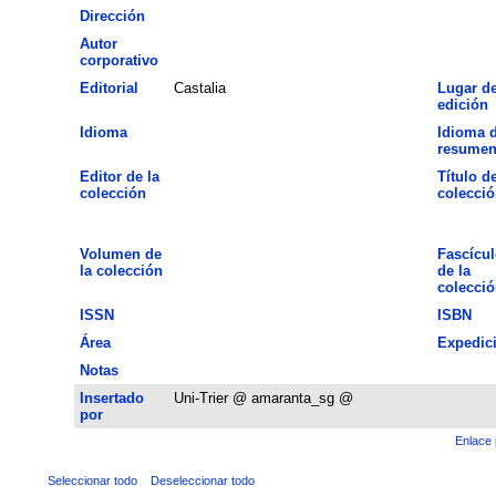
Dirección
Autor
corporativo
Editorial
Castalia
Lugar d
edición
Idioma
Idioma d
resume
Editor de la
Título de
colección
colecció
Volumen de
Fascícul
la colección
de la
colecció
ISSN
ISBN
Área
Expedic
Notas
Insertado
Uni-Trier @ amaranta_sg @
por
Enlace 
Seleccionar todo
Deseleccionar todo