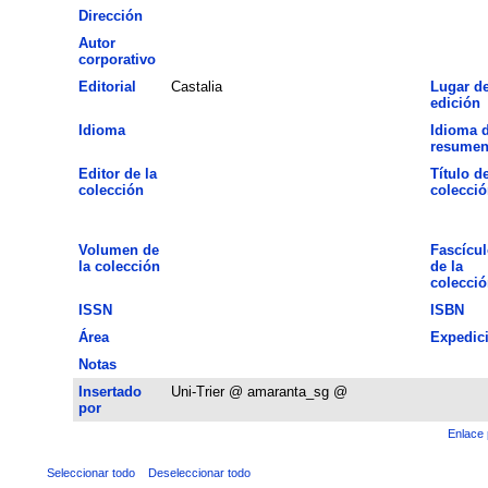
Dirección
Autor
corporativo
Editorial
Castalia
Lugar d
edición
Idioma
Idioma d
resume
Editor de la
Título de
colección
colecció
Volumen de
Fascícul
la colección
de la
colecció
ISSN
ISBN
Área
Expedic
Notas
Insertado
Uni-Trier @ amaranta_sg @
por
Enlace 
Seleccionar todo
Deseleccionar todo