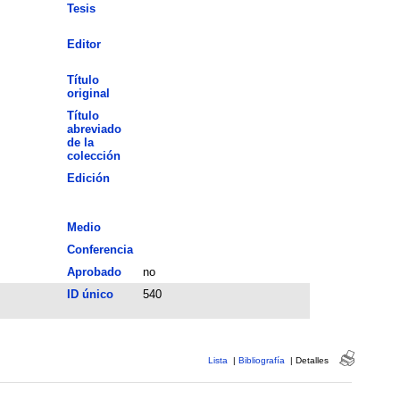
Tesis
Editor
Título
original
Título
abreviado
de la
colección
Edición
Medio
Conferencia
Aprobado
no
ID único
540
Lista
|
Bibliografía
|
Detalles