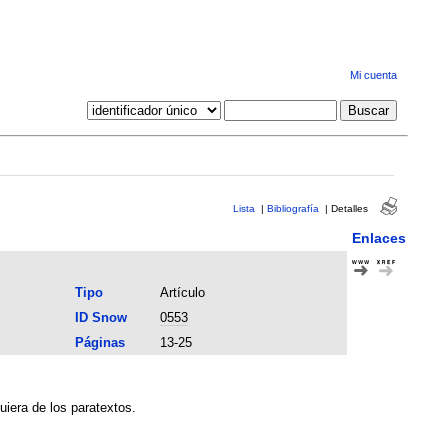
Mi cuenta
Lista
|
Bibliografía
|
Detalles
Enlaces
Tipo
Artículo
ID Snow
0553
Páginas
13-25
uiera de los paratextos.