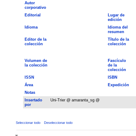
Autor
corporativo
Editorial
Lugar de
edición
Idioma
Idioma del
resumen
Editor de la
Título de la
colección
colección
Volumen de
Fascículo
la colección
de la
colección
ISSN
ISBN
Área
Expedición
Notas
Insertado
Uni-Trier @ amaranta_sg @
por
Seleccionar todo
Deseleccionar todo