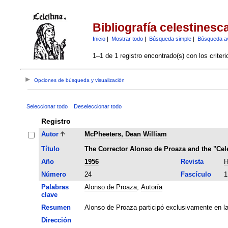
Bibliografía celestinesc
Inicio
|
Mostrar todo
|
Búsqueda simple
|
Búsqueda a
1–1 de 1 registro encontrado(s) con los criter
Opciones de búsqueda y visualización
Seleccionar todo
Deseleccionar todo
Registro
Autor
McPheeters, Dean William
Título
The Corrector Alonso de Proaza and the "Cel
Año
1956
Revista
H
Número
24
Fascículo
1
Palabras
Alonso de Proaza
;
Autoría
clave
Resumen
Alonso de Proaza participó exclusivamente en la 
Dirección