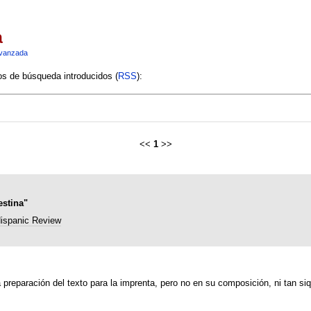
a
vanzada
ios de búsqueda introducidos (
RSS
):
<<
1
>>
estina"
ispanic Review
preparación del texto para la imprenta, pero no en su composición, ni tan siq