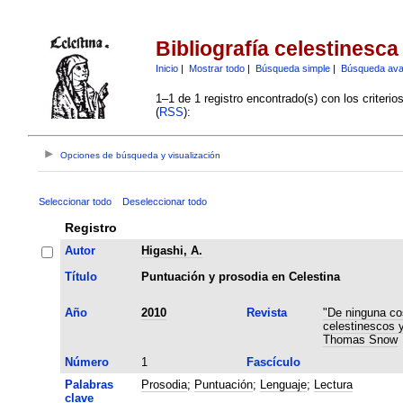
Bibliografía celestinesca
Inicio
|
Mostrar todo
|
Búsqueda simple
|
Búsqueda av
1–1 de 1 registro encontrado(s) con los criteri
(
RSS
):
Opciones de búsqueda y visualización
Seleccionar todo
Deseleccionar todo
Registro
Autor
Higashi, A.
Título
Puntuación y prosodia en Celestina
Año
2010
Revista
"De ninguna co
celestinescos 
Thomas Snow
Número
1
Fascículo
Palabras
Prosodia
;
Puntuación
;
Lenguaje
;
Lectura
clave