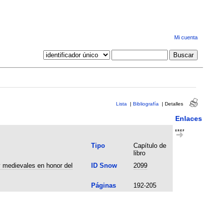
Mi cuenta
Lista
|
Bibliografía
|
Detalles
Enlaces
Tipo
Capítulo de
libro
y medievales en honor del
ID Snow
2099
Páginas
192-205