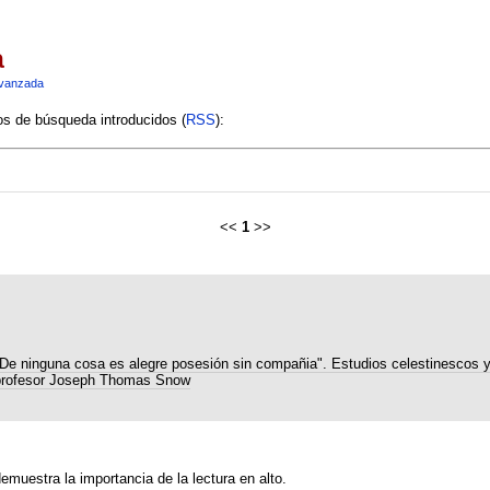
a
vanzada
ios de búsqueda introducidos (
RSS
):
<<
1
>>
De ninguna cosa es alegre posesión sin compañia". Estudios celestinescos 
profesor Joseph Thomas Snow
muestra la importancia de la lectura en alto.