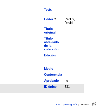
Tesis
Editor
Paolini,
Devid
Título
original
Título
abreviado
de la
colección
Edición
Medio
Conferencia
Aprobado
no
ID único
531
Lista
|
Bibliografía
|
Detalles