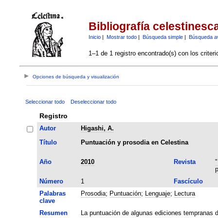
Bibliografía celestinesc
Inicio
|
Mostrar todo
|
Búsqueda simple
|
Búsqueda a
1–1 de 1 registro encontrado(s) con los criter
Opciones de búsqueda y visualización
Seleccionar todo
Deseleccionar todo
Registro
Autor
Higashi, A.
Título
Puntuación y prosodia en Celestina
Año
2010
Revista
"
Número
1
Fascículo
Palabras
Prosodia
;
Puntuación
;
Lenguaje
;
Lectura
clave
Resumen
La puntuación de algunas ediciones tempranas de