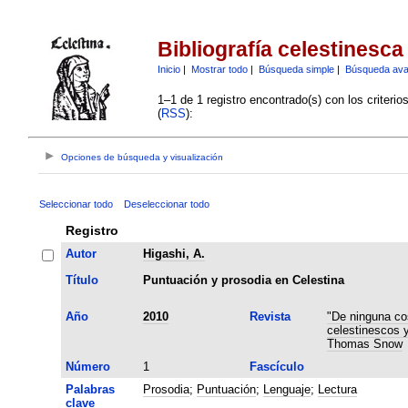
Bibliografía celestinesca
Inicio
|
Mostrar todo
|
Búsqueda simple
|
Búsqueda av
1–1 de 1 registro encontrado(s) con los criteri
(
RSS
):
Opciones de búsqueda y visualización
Seleccionar todo
Deseleccionar todo
Registro
Autor
Higashi, A.
Título
Puntuación y prosodia en Celestina
Año
2010
Revista
"De ninguna co
celestinescos 
Thomas Snow
Número
1
Fascículo
Palabras
Prosodia
;
Puntuación
;
Lenguaje
;
Lectura
clave