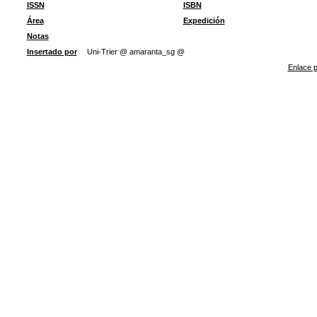
ISSN
ISBN
Área
Expedición
Notas
Insertado por
Uni-Trier @ amaranta_sg @
Enlace p