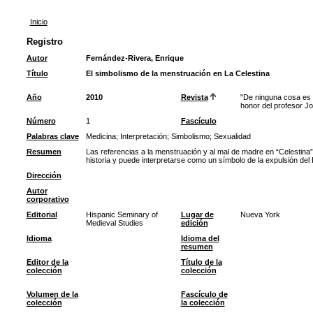
Inicio
Registro
Autor
Fernández-Rivera, Enrique
Título
El simbolismo de la menstruación en La Celestina
Año
2010
Revista
"De ninguna cosa es 
honor del profesor 
Número
1
Fascículo
Palabras clave
Medicina
;
Interpretación
;
Simbolismo
;
Sexualidad
Resumen
Las referencias a la menstruación y al mal de madre en “Celestina
historia y puede interpretarse como un símbolo de la expulsión del 
Dirección
Autor
corporativo
Editorial
Hispanic Seminary of
Lugar de
Nueva York
Medieval Studies
edición
Idioma
Idioma del
resumen
Editor de la
Título de la
colección
colección
Volumen de la
Fascículo de
colección
la colección