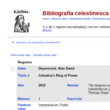
Bibliografía celestinesca
Inicio
|
Mostrar todo
|
Búsqueda simple
|
Búsqueda av
1–1 de 1 registro encontrado(s) con los criteri
(
RSS
):
Opciones de búsqueda y visualización
Seleccionar todo
Deseleccionar todo
Registro
Autor
Deyermond, Alan David
Título
Celestina's Ring of Power
Año
2010
Revista
"De ninguna co
celestinescos 
Thomas Snow
Número
1
Fascículo
Palabras
Interpretación
;
Poder
clave