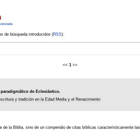
a
vanzada
ios de búsqueda introducidos (
RSS
):
<<
1
>>
o paradigmático de Eclesiástico.
eescritura y tradición en la Edad Media y el Renacimiento
te de la Biblia, sino de un compendio de citas bíblicas característicamente la