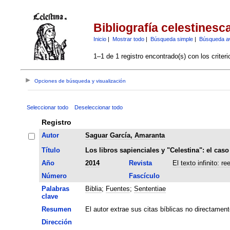
Bibliografía celestinesc
Inicio
|
Mostrar todo
|
Búsqueda simple
|
Búsqueda a
1–1 de 1 registro encontrado(s) con los criter
Opciones de búsqueda y visualización
Seleccionar todo
Deseleccionar todo
Registro
Autor
Saguar García, Amaranta
Título
Los libros sapienciales y "Celestina": el cas
Año
2014
Revista
El texto infinito: r
Número
Fascículo
Palabras
Biblia
;
Fuentes
;
Sententiae
clave
Resumen
El autor extrae sus citas bíblicas no directamen
Dirección