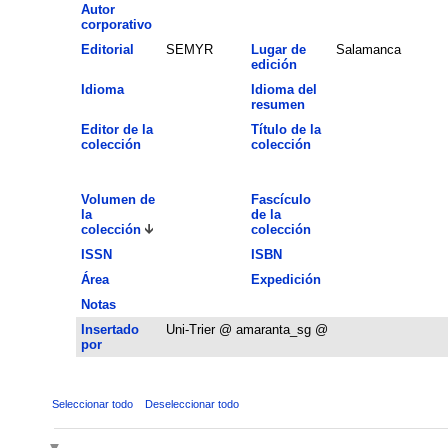
Autor
corporativo
Editorial
SEMYR
Lugar de
Salamanca
edición
Idioma
Idioma del
resumen
Editor de la
Título de la
colección
colección
Volumen de
Fascículo
la
de la
colección
colección
ISSN
ISBN
Área
Expedición
Notas
Insertado
Uni-Trier @ amaranta_sg @
por
Seleccionar todo
Deseleccionar todo