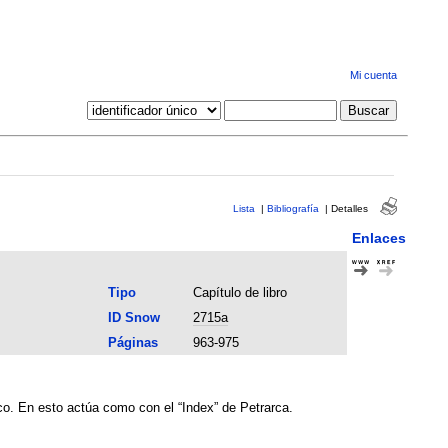
Mi cuenta
Lista
|
Bibliografía
|
Detalles
Enlaces
Tipo
Capítulo de libro
ID Snow
2715a
Páginas
963-975
ico. En esto actúa como con el “Index” de Petrarca.