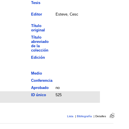
Tesis
Editor
Esteve, Cesc
Título
original
Título
abreviado
de la
colección
Edición
Medio
Conferencia
Aprobado
no
ID único
525
Lista
|
Bibliografía
|
Detalles