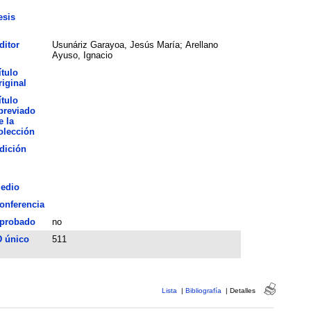
esis
ditor
Usunáriz Garayoa, Jesús María; Arellano
Ayuso, Ignacio
ítulo
riginal
ítulo
breviado
e la
olección
dición
edio
onferencia
probado
no
D único
511
Lista
|
Bibliografía
|
Detalles