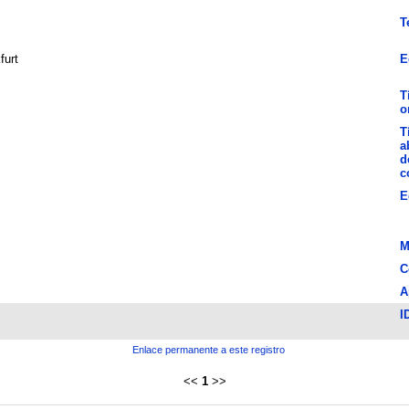
T
furt
E
T
o
T
a
d
c
E
M
C
A
I
Enlace permanente a este registro
<<
1
>>