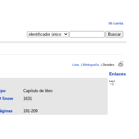
Mi cuenta
Lista
|
Bibliografía
|
Detalles
Enlaces
ipo
Capítulo de libro
D Snow
1631
áginas
191-209