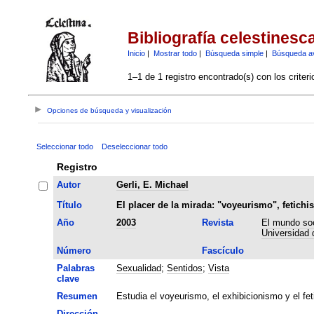
Bibliografía celestinesc
Inicio
|
Mostrar todo
|
Búsqueda simple
|
Búsqueda a
1–1 de 1 registro encontrado(s) con los criter
Opciones de búsqueda y visualización
Seleccionar todo
Deseleccionar todo
Registro
Autor
Gerli, E. Michael
Título
El placer de la mirada: "voyeurismo", fetichi
Año
2003
Revista
El mundo soci
Universidad 
Número
Fascículo
Palabras
Sexualidad
;
Sentidos
;
Vista
clave
Resumen
Estudia el voyeurismo, el exhibicionismo y el fe
Dirección