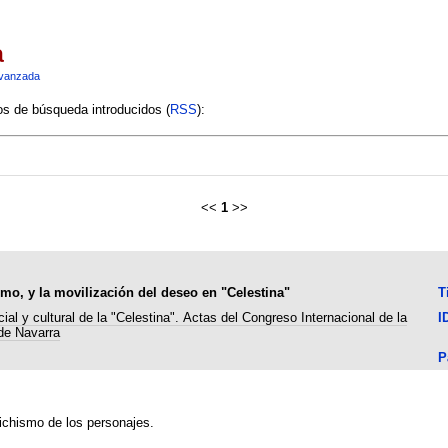
a
vanzada
ios de búsqueda introducidos (
RSS
):
<<
1
>>
smo, y la movilización del deseo en "Celestina"
T
al y cultural de la "Celestina". Actas del Congreso Internacional de la
I
de Navarra
P
tichismo de los personajes.