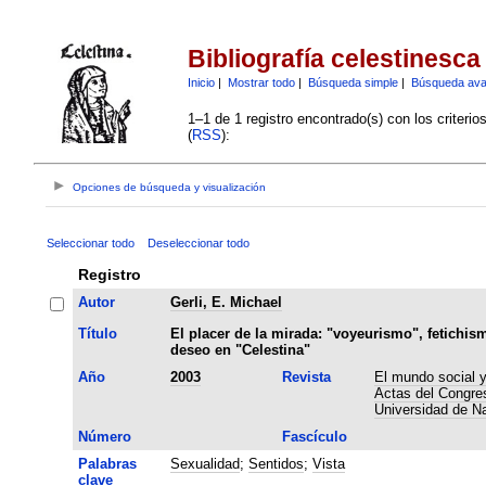
Bibliografía celestinesca
Inicio
|
Mostrar todo
|
Búsqueda simple
|
Búsqueda av
1–1 de 1 registro encontrado(s) con los criteri
(
RSS
):
Opciones de búsqueda y visualización
Seleccionar todo
Deseleccionar todo
Registro
Autor
Gerli, E. Michael
Título
El placer de la mirada: "voyeurismo", fetichism
deseo en "Celestina"
Año
2003
Revista
El mundo social y 
Actas del Congres
Universidad de N
Número
Fascículo
Palabras
Sexualidad
;
Sentidos
;
Vista
clave