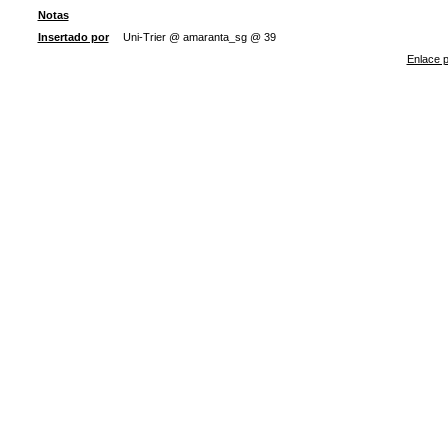
Notas
Insertado por
Uni-Trier @ amaranta_sg @ 39
Enlace p