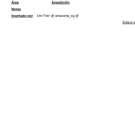
Área
Expedición
Notas
Insertado por
Uni-Trier @ amaranta_sg @
Enlace p