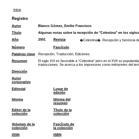
Inicio
Registro
Autor
Blanco Gómez, Emilio Francisco
Título
Algunas notas sobre la recepción de "Celestina" en los siglos 
Año
2001
Revista
�Celestina�. Recepción y herencia de u
Número
Fascículo
Palabras clave
Recepción
;
Traducción
;
Ediciones
Resumen
El siglo XVI es favorable a “Celestina” pero en el XVII su populari
traducciones. Se acerca a los impresores como intérpretes del text
Dirección
Autor
corporativo
Editorial
Lugar de
edición
Idioma
Idioma del
resumen
Editor de la
Título de la
colección
colección
Volumen de la
Fascículo de
colección
la colección
ISSN
ISBN