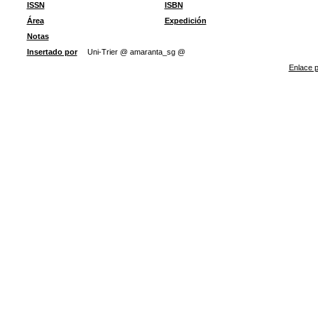
ISSN
ISBN
Área
Expedición
Notas
Insertado por
Uni-Trier @ amaranta_sg @
Enlace p