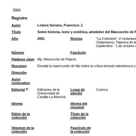
Inicio
Registro
Autor
Lobera Serrano, Francisco J.
Título
Sobre historia, texto y ecdótica, alrededor del Manuscrito de 
Año
2001
Revista
"La Celestina", V centenar
(Salamanca, Talavera de la
septiembre - 1 de octubre 
Número
Fascículo
Palabras clave
Mp
;
Manuscrito de Palacio
Resumen
Estudia la repercusión de Mp sobre la crítica textual celestinesca 
Dirección
Autor
corporativo
Editorial
Ediciones de la
Lugar de
Cuenca
Universidad de
edición
Castilla-La Mancha
Idioma
Idioma del
resumen
Editor de la
Título de la
colección
colección
Volumen de la
Fascículo de
colección
la colección