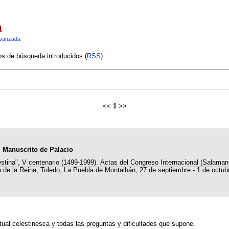
a
vanzada
ios de búsqueda introducidos (
RSS
):
<<
1
>>
el Manuscrito de Palacio
estina", V centenario (1499-1999). Actas del Congreso Internacional (Salaman
 de la Reina, Toledo, La Puebla de Montalbán, 27 de septiembre - 1 de octub
xtual celestinesca y todas las preguntas y dificultades que supone.