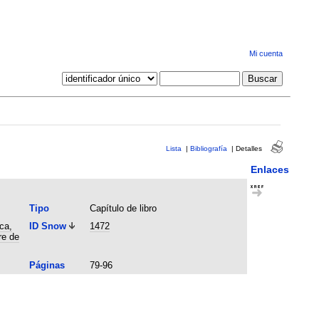
Mi cuenta
Lista
|
Bibliografía
|
Detalles
Enlaces
Tipo
Capítulo de libro
ca,
ID Snow
1472
re de
Páginas
79-96