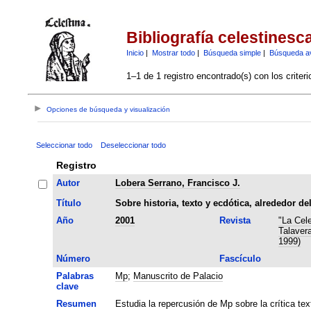
Bibliografía celestinesc
Inicio
|
Mostrar todo
|
Búsqueda simple
|
Búsqueda a
1–1 de 1 registro encontrado(s) con los criter
Opciones de búsqueda y visualización
Seleccionar todo
Deseleccionar todo
Registro
Autor
Lobera Serrano, Francisco J.
Título
Sobre historia, texto y ecdótica, alrededor d
Año
2001
Revista
"La Cel
Talavera
1999)
Número
Fascículo
Palabras
Mp
;
Manuscrito de Palacio
clave
Resumen
Estudia la repercusión de Mp sobre la crítica te