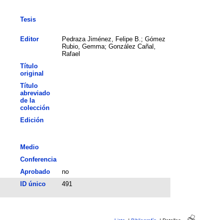
Tesis
Editor
Pedraza Jiménez, Felipe B.; Gómez
Rubio, Gemma; González Cañal,
Rafael
Título
original
Título
abreviado
de la
colección
Edición
Medio
Conferencia
Aprobado
no
ID único
491