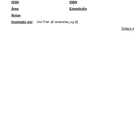
ISSN
ISBN
Área
Expedición
Notas
Insertado por
Uni-Trier @ amaranta_sg @
Enlace p