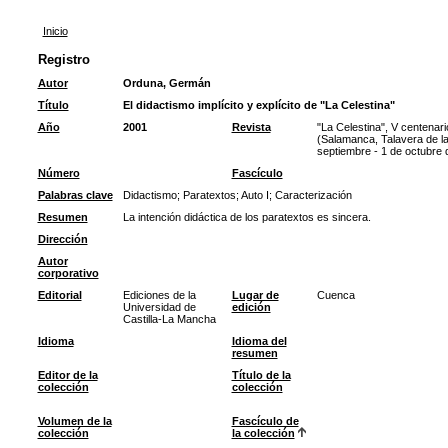
Inicio
Registro
Autor
Orduna, Germán
Título
El didactismo implícito y explícito de "La Celestina"
Año
2001
Revista
"La Celestina", V centenar
(Salamanca, Talavera de la
septiembre - 1 de octubre 
Número
Fascículo
Palabras clave
Didactismo
;
Paratextos
;
Auto I
;
Caracterización
Resumen
La intención didáctica de los paratextos es sincera.
Dirección
Autor
corporativo
Editorial
Ediciones de la
Lugar de
Cuenca
Universidad de
edición
Castilla-La Mancha
Idioma
Idioma del
resumen
Editor de la
Título de la
colección
colección
Volumen de la
Fascículo de
colección
la colección