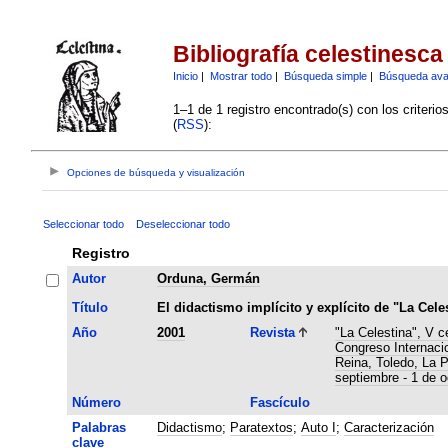
Bibliografía celestinesca
Inicio
|
Mostrar todo
|
Búsqueda simple
|
Búsqueda av
1–1 de 1 registro encontrado(s) con los criteri
(
RSS
):
Opciones de búsqueda y visualización
Seleccionar todo
Deseleccionar todo
Registro
Autor
Orduna, Germán
Título
El didactismo implícito y explícito de "La Cele
Año
2001
Revista
"La Celestina", V c
Congreso Internaci
Reina, Toledo, La 
septiembre - 1 de o
Número
Fascículo
Palabras
Didactismo
;
Paratextos
;
Auto I
;
Caracterización
clave