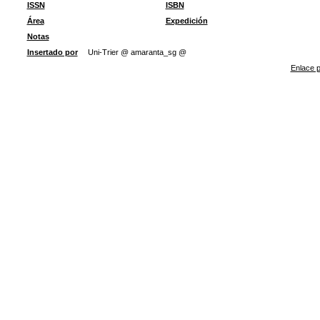
ISSN
ISBN
Área
Expedición
Notas
Insertado por
Uni-Trier @ amaranta_sg @
Enlace p