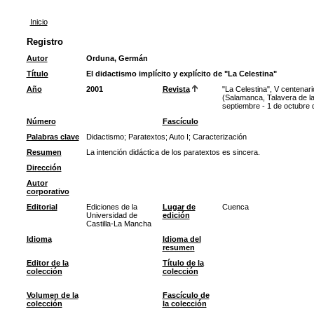
Inicio
Registro
Autor
Orduna, Germán
Título
El didactismo implícito y explícito de "La Celestina"
Año
2001
Revista
"La Celestina", V centenar
(Salamanca, Talavera de la
septiembre - 1 de octubre 
Número
Fascículo
Palabras clave
Didactismo
;
Paratextos
;
Auto I
;
Caracterización
Resumen
La intención didáctica de los paratextos es sincera.
Dirección
Autor
corporativo
Editorial
Ediciones de la
Lugar de
Cuenca
Universidad de
edición
Castilla-La Mancha
Idioma
Idioma del
resumen
Editor de la
Título de la
colección
colección
Volumen de la
Fascículo de
colección
la colección