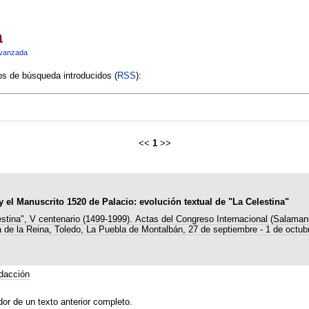
a
vanzada
ios de búsqueda introducidos (
RSS
):
<<
1
>>
 el Manuscrito 1520 de Palacio: evolución textual de "La Celestina"
estina", V centenario (1499-1999). Actas del Congreso Internacional (Salaman
 de la Reina, Toledo, La Puebla de Montalbán, 27 de septiembre - 1 de octub
dacción
dor de un texto anterior completo.