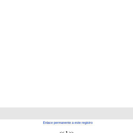
Enlace permanente a este registro
<<
1
>>