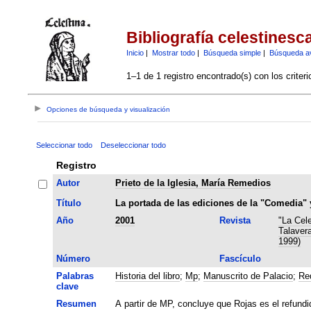
Bibliografía celestinesc
Inicio
|
Mostrar todo
|
Búsqueda simple
|
Búsqueda a
1–1 de 1 registro encontrado(s) con los criter
Opciones de búsqueda y visualización
Seleccionar todo
Deseleccionar todo
Registro
Autor
Prieto de la Iglesia, María Remedios
Título
La portada de las ediciones de la "Comedia" y
Año
2001
Revista
"La Cel
Talavera
1999)
Número
Fascículo
Palabras
Historia del libro
;
Mp
;
Manuscrito de Palacio
;
Re
clave
Resumen
A partir de MP, concluye que Rojas es el refundi