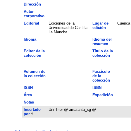
Dirección
Autor
corporativo
Editorial
Ediciones de la
Lugar de
Cuenca
Universidad de Castilla-
edición
La Mancha
Idioma
Idioma del
resumen
Editor de la
Título de la
colección
colección
Volumen de
Fascículo
la colección
de la
colección
ISSN
ISBN
Área
Expedición
Notas
Insertado
Uni-Trier @ amaranta_sg @
por