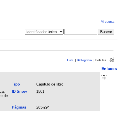
Mi cuenta
Lista
|
Bibliografía
|
Detalles
Enlaces
Tipo
Capítulo de libro
ca,
ID Snow
1501
re de
Páginas
283-294