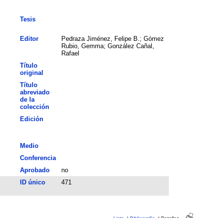
Tesis
Editor
Pedraza Jiménez, Felipe B.; Gómez
Rubio, Gemma; González Cañal,
Rafael
Título
original
Título
abreviado
de la
colección
Edición
Medio
Conferencia
Aprobado
no
ID único
471