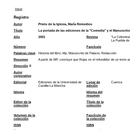
Inicio
Registro
Autor
Prieto de la Iglesia, María Remedios
Título
La portada de las ediciones de la "Comedia" y el Manuscrito
Año
2001
Revista
"La Celestina
La Puebla de
Número
Fascículo
Palabras clave
Historia del libro
;
Mp
;
Manuscrito de Palacio
;
Redacción
Resumen
A partir de MP, concluye que Rojas es el refundidor de un texto a
Dirección
Autor
corporativo
Editorial
Ediciones de la Universidad de
Lugar de
Cuenca
Castilla-La Mancha
edición
Idioma
Idioma del
resumen
Editor de la
Título de la
colección
colección
Volumen de la
Fascículo de
colección
la colección
ISSN
ISBN