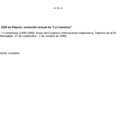
<<
1
>>
 1520 de Palacio: evolución textual de "La Celestina"
", V centenario (1499-1999). Actas del Congreso Internacional (Salamanca, Talavera de la Re
 Montalbán, 27 de septiembre - 1 de octubre de 1999)
nterior completo.