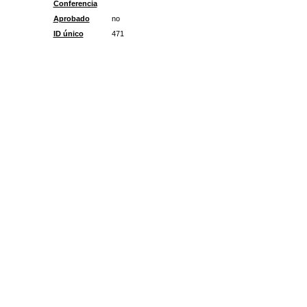
Conferencia
Aprobado
no
ID único
471