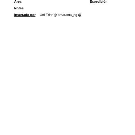
Área
Expedición
Notas
Insertado por
Uni-Trier @ amaranta_sg @