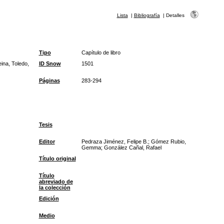
Lista
|
Bibliografía
|
Detalles
Tipo
Capítulo de libro
ina, Toledo,
ID Snow
1501
Páginas
283-294
Tesis
Editor
Pedraza Jiménez, Felipe B.; Gómez Rubio,
Gemma; González Cañal, Rafael
Título original
Título
abreviado de
la colección
Edición
Medio