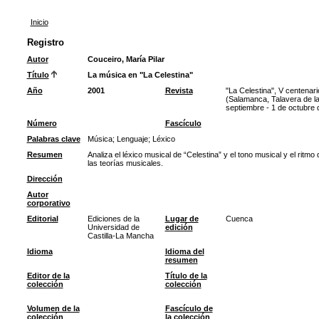
Inicio
Registro
Autor
Couceiro, María Pilar
Título
La música en "La Celestina"
Año
2001
Revista
"La Celestina", V centenar
(Salamanca, Talavera de la
septiembre - 1 de octubre 
Número
Fascículo
Palabras clave
Música
;
Lenguaje
;
Léxico
Resumen
Analiza el léxico musical de “Celestina” y el tono musical y el ritm
las teorías musicales.
Dirección
Autor
corporativo
Editorial
Ediciones de la
Lugar de
Cuenca
Universidad de
edición
Castilla-La Mancha
Idioma
Idioma del
resumen
Editor de la
Título de la
colección
colección
Volumen de la
Fascículo de
colección
la colección