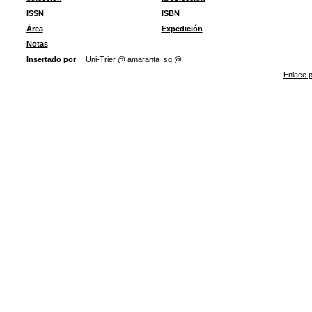
ISSN
ISBN
Área
Expedición
Notas
Insertado por
Uni-Trier @ amaranta_sg @
Enlace p