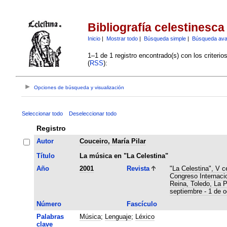
Bibliografía celestinesca
Inicio
|
Mostrar todo
|
Búsqueda simple
|
Búsqueda av
1–1 de 1 registro encontrado(s) con los criteri
(
RSS
):
Opciones de búsqueda y visualización
Seleccionar todo
Deseleccionar todo
Registro
Autor
Couceiro, María Pilar
Título
La música en "La Celestina"
Año
2001
Revista
"La Celestina", V c
Congreso Internaci
Reina, Toledo, La 
septiembre - 1 de o
Número
Fascículo
Palabras
Música
;
Lenguaje
;
Léxico
clave