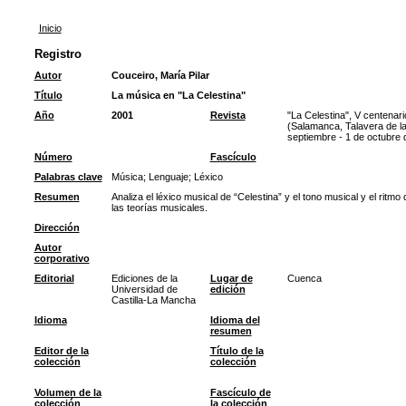
Inicio
Registro
Autor
Couceiro, María Pilar
Título
La música en "La Celestina"
Año
2001
Revista
"La Celestina", V centenar
(Salamanca, Talavera de la
septiembre - 1 de octubre 
Número
Fascículo
Palabras clave
Música
;
Lenguaje
;
Léxico
Resumen
Analiza el léxico musical de “Celestina” y el tono musical y el ritm
las teorías musicales.
Dirección
Autor
corporativo
Editorial
Ediciones de la
Lugar de
Cuenca
Universidad de
edición
Castilla-La Mancha
Idioma
Idioma del
resumen
Editor de la
Título de la
colección
colección
Volumen de la
Fascículo de
colección
la colección