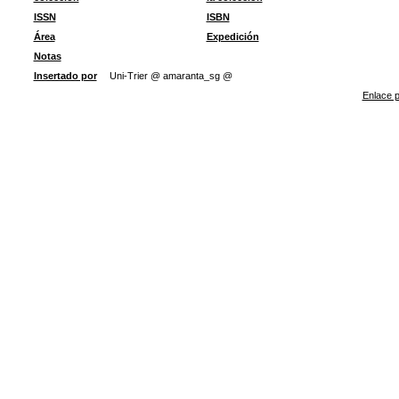
ISSN
ISBN
Área
Expedición
Notas
Insertado por
Uni-Trier @ amaranta_sg @
Enlace p