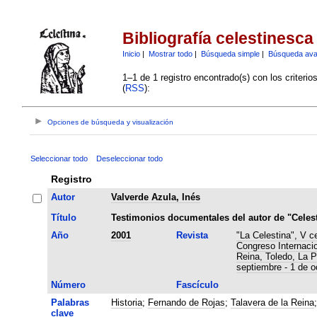
Bibliografía celestinesca
Inicio
|
Mostrar todo
|
Búsqueda simple
|
Búsqueda av
1–1 de 1 registro encontrado(s) con los criteri
(
RSS
):
Opciones de búsqueda y visualización
Seleccionar todo
Deseleccionar todo
Registro
Autor
Valverde Azula, Inés
Título
Testimonios documentales del autor de "Celest
Año
2001
Revista
"La Celestina", V c
Congreso Internacio
Reina, Toledo, La 
septiembre - 1 de o
Número
Fascículo
Palabras
Historia
;
Fernando de Rojas
;
Talavera de la Reina
clave