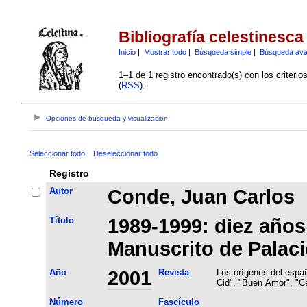
Bibliografía celestinesca
Inicio
|
Mostrar todo
|
Búsqueda simple
|
Búsqueda av
1–1 de 1 registro encontrado(s) con los criteri
(
RSS
):
Opciones de búsqueda y visualización
Seleccionar todo
Deseleccionar todo
Registro
Autor
Conde, Juan Carlos
Título
1989-1999: diez años
Manuscrito de Palaci
Año
2001
Revista
Los orígenes del españ
Cid", "Buen Amor", "Ce
Número
Fascículo